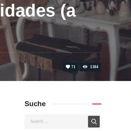
idades (a
71
1384
Suche