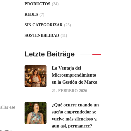
PRODUCTOS
(24)
REDES
(7)
SIN CATEGORIZAR
(23)
SOSTENIBILIDAD
(11)
Letzte Beiträge
La Ventaja del
Microemprendimiento
en la Gestión de Marca
21. FEBRERO 2026
¿Qué ocurre cuando un
allar ese
sueño emprendedor se
vuelve más silencioso y,
aun así, permanece?
nan muy