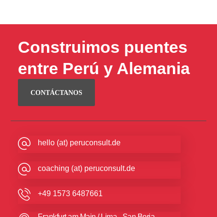
Construimos puentes
entre Perú y Alemania
CONTÁCTANOS
hello (at) peruconsult.de
coaching (at) peruconsult.de
+49 1573 6487661
Frankfurt am Main / Lima - San Borja