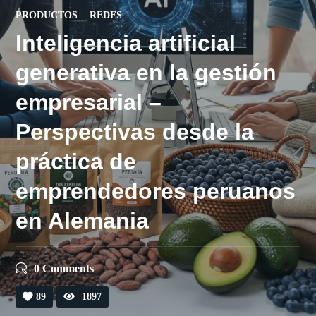
PRODUCTOS
REDES
Inteligencia artificial
generativa en la gestión
empresarial –
Perspectivas desde la
práctica de
emprendedores peruanos
en Alemania
0 Comments
89
1897