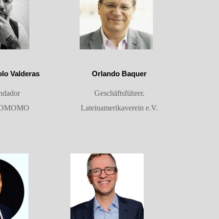
lo Valderas
Orlando Baquer
ndador
Geschäftsführer.
OMOMO
Lateinamerikaverein e.V.