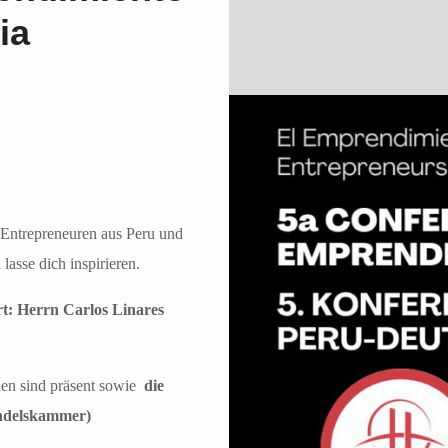
ia
 Entrepreneuren aus Peru und
lasse dich inspirieren.
t: Herrn Carlos Linares
en sind präsent sowie
die
ndelskammer)