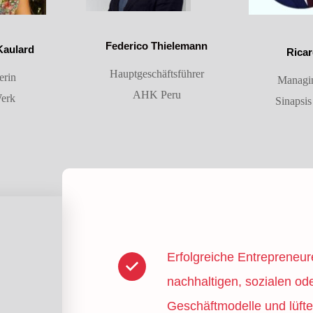
Federico Thielemann
Kaulard
Rica
Hauptgeschäftsführer
erin
Managin
AHK Peru
erk
Sinapsis
Erfolgreiche Entrepreneur
nachhaltigen, sozialen od
Geschäftmodelle und lüfte