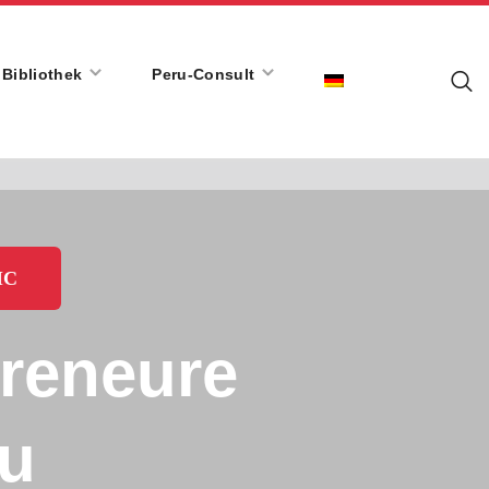
Bibliothek
Peru-Consult
IC
preneure
ru