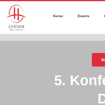
Kurse
Events
B
5. Konf
D