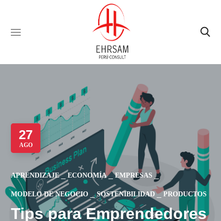
27
AGO
APRENDIZAJE
ECONOMÍA
EMPRESAS
MODELO DE NEGOCIO
SOSTENIBILIDAD
PRODUCTOS
Tips para Emprendedores