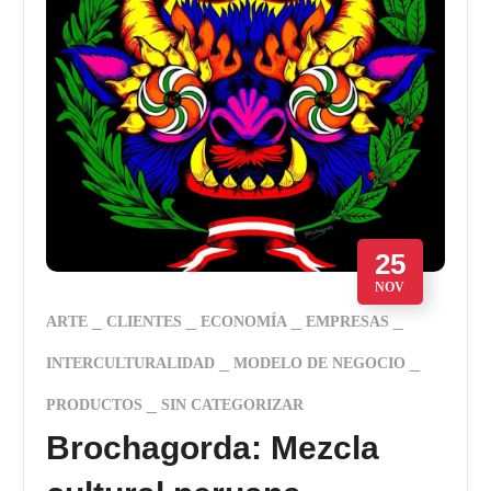
25
NOV
ARTE
CLIENTES
ECONOMÍA
EMPRESAS
INTERCULTURALIDAD
MODELO DE NEGOCIO
PRODUCTOS
SIN CATEGORIZAR
Brochagorda: Mezcla