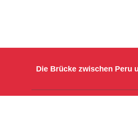
Die Brücke zwischen Peru 
hello (at) peruconsult.de
coaching (at) peruconsult.de