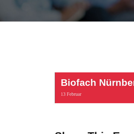
Biofach Nürnbe
13
Februar