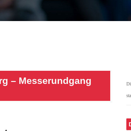
rg – Messerundgang
Di
st