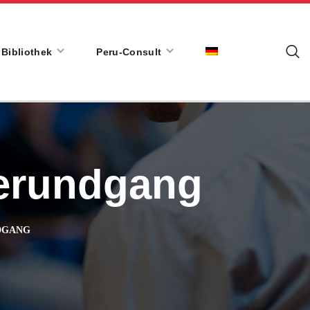
Bibliothek
Peru-Consult
serundgang
DGANG