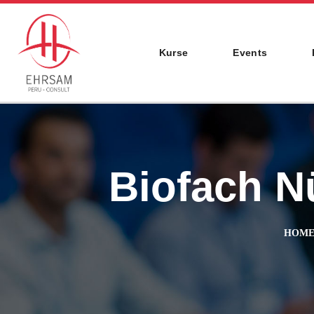
Kurse
Events
Biofach N
HOM