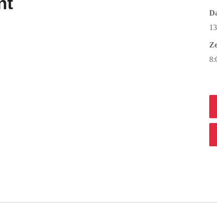
nt
D
13
Ze
8: