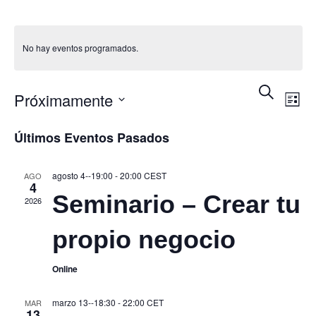
No hay eventos programados.
Nav
BUSCAR
N
Próximamente
LISTA
d
Seleccionar
de
Últimos Eventos Pasados
fecha.
vi
bús
agosto 4--19:00
-
20:00
CEST
AGO
4
Seminario – Crear tu
d
2026
y
propio negocio
E
vist
Online
de
marzo 13--18:30
-
22:00
CET
MAR
13