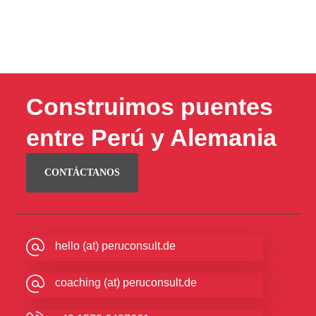
Construimos puentes
entre Perú y Alemania
CONTÁCTANOS
hello (at) peruconsult.de
coaching (at) peruconsult.de