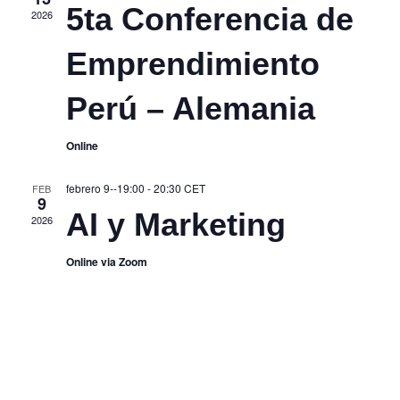
5ta Conferencia de
2026
Eve
Emprendimiento
Perú – Alemania
Online
febrero 9--19:00
-
20:30
CET
FEB
9
AI y Marketing
2026
Online via Zoom